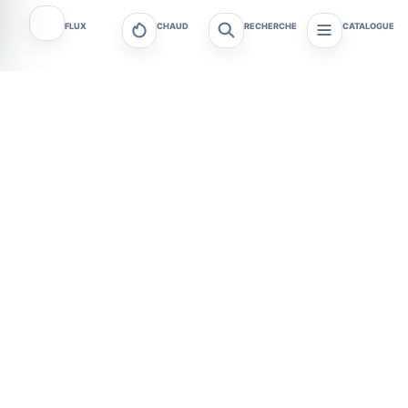
FLUX
CHAUD
RECHERCHE
CATALOGUE
Tagafruit - Actualités et
Tagafruit
tendances
Actualités & Politique
Art de vivre & Bien-être
Astrologie & Ésotérisme
Automobile & Mobilité
Débats & Opinions
Divertissement & People
Économie & Finance
Gastronomie & Vins
Guides & Inspiration
Sports
Tech & Sciences