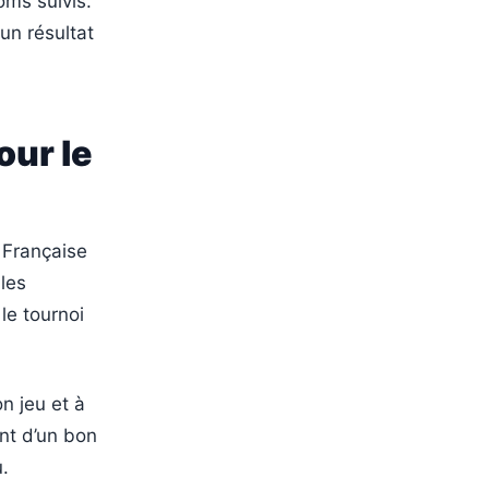
oms suivis.
 un résultat
our le
e Française
 les
le tournoi
n jeu et à
nt d’un bon
u.