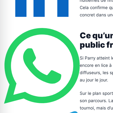
huitièmes de fin
Cela confirme que
concret dans une
Ce qu’un
public f
Si Parry atteint 
encore en lice à 
diffuseurs, les s
au jour le jour.
Sur le plan spor
son parcours. L
tournoi, mais d’