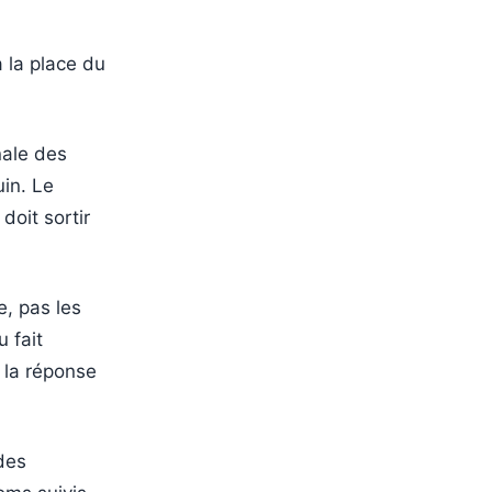
 la place du
nale des
uin. Le
doit sortir
e, pas les
 fait
r la réponse
 des