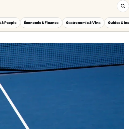
 & People
Économie & Finance
Gastronomie & Vins
Guides & In