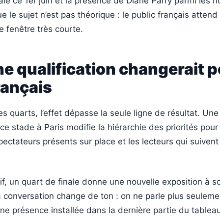
ale ce 1er juin et la présence de Diane Parry parmi les n
 le sujet n’est pas théorique : le public français attend
 fenêtre très courte.
e qualification changerait p
rançais
les quarts, l’effet dépasse la seule ligne de résultat. Un
ce stade à Paris modifie la hiérarchie des priorités pour
pectateurs présents sur place et les lecteurs qui suivent 
tif, un quart de finale donne une nouvelle exposition à so
a conversation change de ton : on ne parle plus seuleme
une présence installée dans la dernière partie du tablea