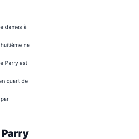
ple dames à
u huitième ne
e Parry est
en quart de
 par
 Parry