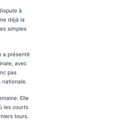
dispute à
me déjà la
 des simples
pe a présenté
inale, avec
onc pas
 nationale.
emaine. Elle
ù les courts
niers tours.