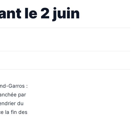
nt le 2 juin
and-Garros :
ranchée par
endrier du
e la fin des