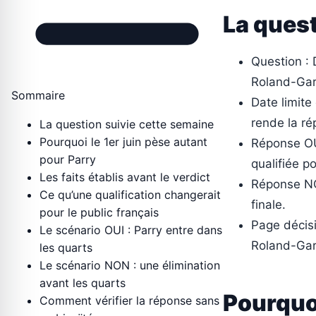
La quest
Question : 
Roland-Gar
Sommaire
Date limite 
rende la ré
La question suivie cette semaine
Pourquoi le 1er juin pèse autant
Réponse OUI
pour Parry
qualifiée po
Les faits établis avant le verdict
Réponse NON
Ce qu’une qualification changerait
finale.
pour le public français
Page décisi
Le scénario OUI : Parry entre dans
Roland-Gar
les quarts
Le scénario NON : une élimination
avant les quarts
Pourquoi
Comment vérifier la réponse sans