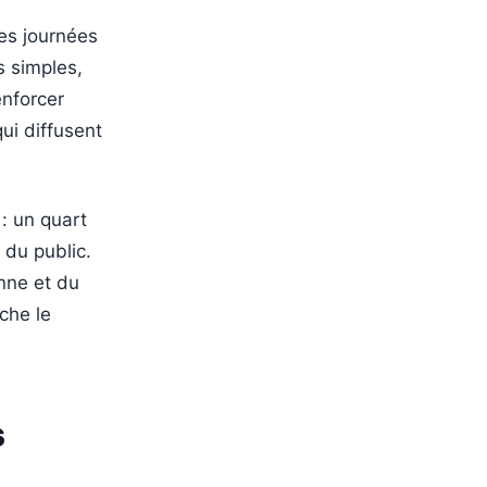
Les journées
s simples,
enforcer
qui diffusent
 : un quart
 du public.
nne et du
che le
s