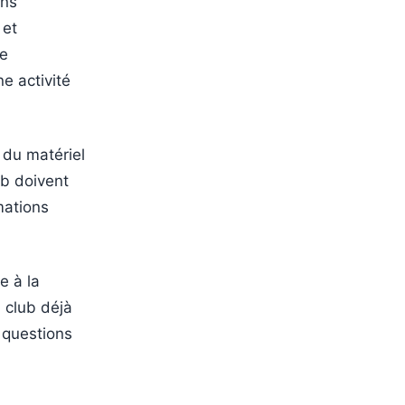
ans
 et
re
e activité
 du matériel
b doivent
mations
e à la
 club déjà
 questions