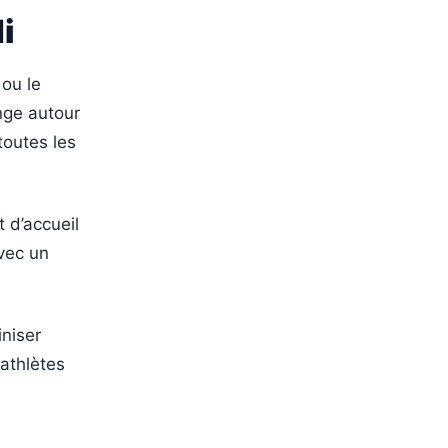
i
ou le
nge autour
toutes les
 d’accueil
avec un
iniser
athlètes