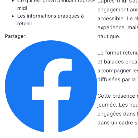
Ce qui est prévu pendant l’après-
L’après-midi s’
midi
engagement ann
Les informations pratiques à
accessible. Le c
retenir
expérience, mais
Partager:
nautique.
Le format retenu
et balades enca
accompagner les 
diffusées par la 
Cette présence 
journée. Les no
engagées dans la
dans un cadre sp