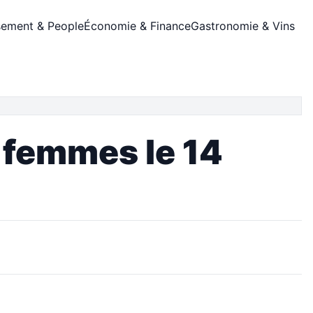
sement & People
Économie & Finance
Gastronomie & Vins
s femmes le 14