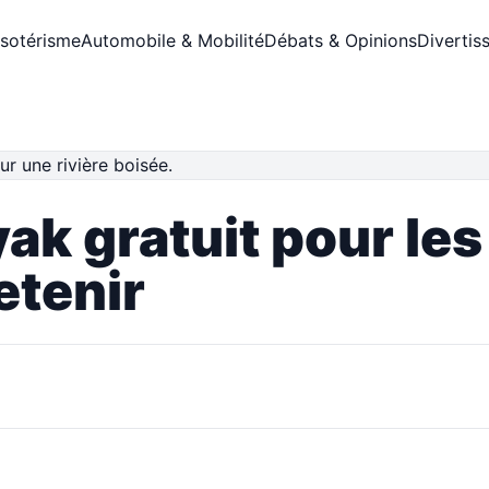
Ésotérisme
Automobile & Mobilité
Débats & Opinions
Divertis
ak gratuit pour le
retenir