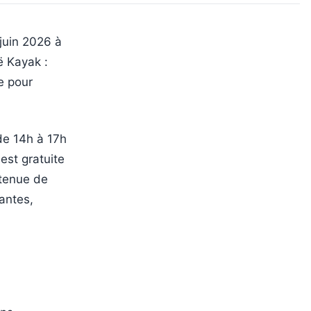
juin 2026 à
ë Kayak :
e pour
 de 14h à 17h
est gratuite
 tenue de
tantes,