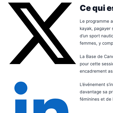
Ce qui e
Le programme an
kayak, pagayer 
d’un sport nauti
femmes, y compr
La Base de Canoë
pour cette sessio
encadrement ass
L’événement s’in
davantage sa pra
féminines et de 