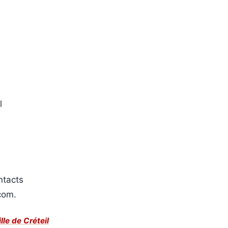
l
ntacts
com.
ille de Créteil