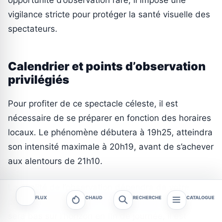
vigilance stricte pour protéger la santé visuelle des
spectateurs.
Calendrier et points d’observation
privilégiés
Pour profiter de ce spectacle céleste, il est
nécessaire de se préparer en fonction des horaires
locaux. Le phénomène débutera à 19h25, atteindra
son intensité maximale à 20h19, avant de s’achever
aux alentours de 21h10.
La qualité de l’observation dépendra de votre
FLUX
CHAUD
RECHERCHE
CATALOGUE
position géographique. Étant donné que le Soleil
sera bas sur l’horizon en fin de journée, il est