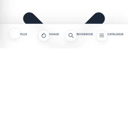
FLUX
CHAUD
RECHERCHE
CATALOGUE
Le mercredi 12 août 2026, les habitants de
Besançon assisteront à un phénomène
astronomique majeur. Une éclipse solaire partielle,
d’une ampleur inédite depuis 1999, couvrira 91,8 %