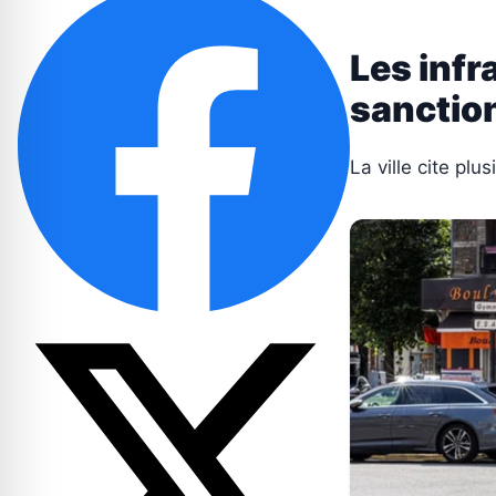
Les infr
sanctio
La ville cite pl