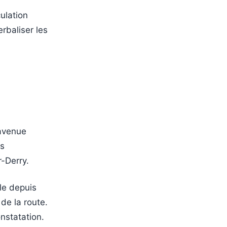
culation
erbaliser les
’avenue
es
-Derry.
ble depuis
de la route.
nstatation.