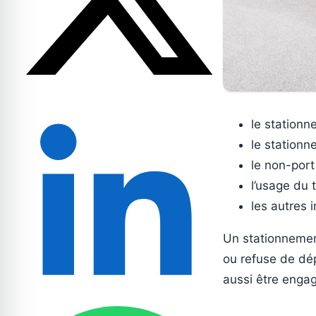
le stationn
le stationn
le non-port
l’usage du 
les autres 
Un stationnemen
ou refuse de dép
aussi être enga