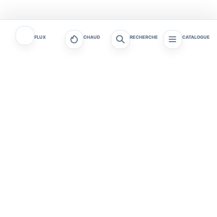
FLUX
CHAUD
RECHERCHE
CATALOGUE
Tagafruit - Actualités et
Tagafruit
tendances
Actualités & Politique
Art de vivre & Bien-être
Astrologie & Ésotérisme
Automobile & Mobilité
Débats & Opinions
Divertissement & People
Économie & Finance
Gastronomie & Vins