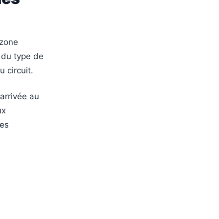
 zone
e du type de
 circuit.
arrivée au
ux
nes