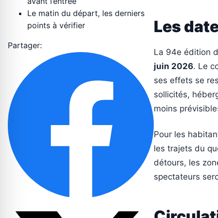
avant l’entrée
Le matin du départ, les derniers
Les date
points à vérifier
Partager:
La 94e édition 
juin 2026
. Le c
ses effets se re
sollicités, hébe
moins prévisible
Pour les habita
les trajets du qu
détours, les zon
spectateurs sero
Circulat