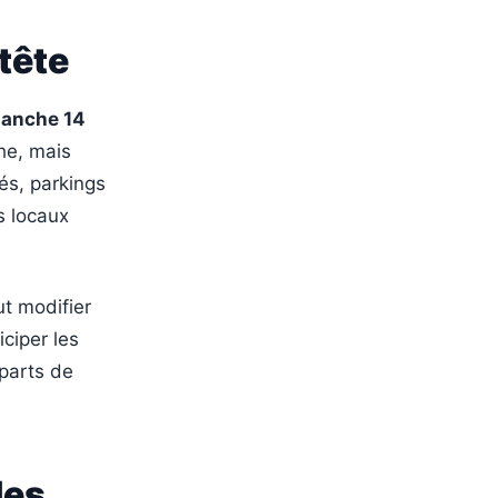
 tête
manche 14
he, mais
és, parkings
s locaux
t modifier
iciper les
éparts de
les