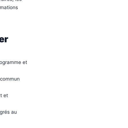
ormations
er
 programme et
en commun
t et
égrés au