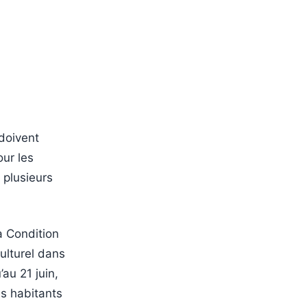
 doivent
our les
 plusieurs
La Condition
ulturel dans
au 21 juin,
es habitants