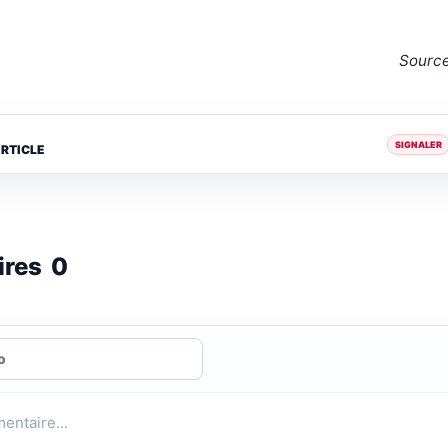
Sourc
SIGNALER
ARTICLE
ires
0