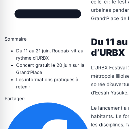
celle-ci : le fes
urbaines pendant 
Grand’Place de 
Sommaire
Du 11 au
d’URBX
Du 11 au 21 juin, Roubaix vit au
rythme d’URBX
Concert gratuit le 20 juin sur la
L’URBX Festival 
Grand’Place
métropole lilloi
Les informations pratiques à
soirée d’ouvertur
retenir
d’Eesah Yasuke, 
Partager:
Le lancement a r
habitants. Le fo
les disciplines, 