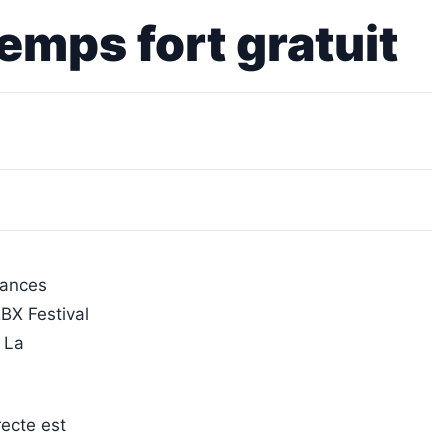
emps fort gratuit
mances
RBX Festival
 La
recte est