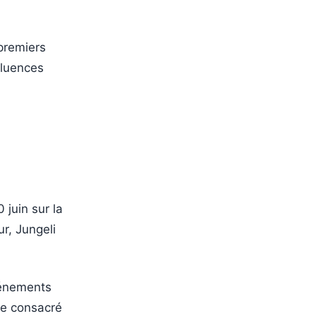
 premiers
fluences
 juin sur la
r, Jungeli
vénements
cle consacré