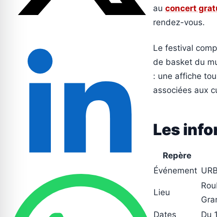
au
concert grat
rendez-vous.
Le festival comp
de basket du mus
: une affiche to
associées aux cu
Les info
Repère
Événement
URB
Rou
Lieu
Gra
Dates
Du 1