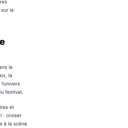
ures
 sur la
me
ans la
ix, la
 l’univers
u festival.
ires et
 : croiser
le à la scène