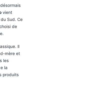
e désormais
o
vient
ie du Sud. Ce
choisi de
e.
ssique. Il
and-mère et
s les
e la
s produits