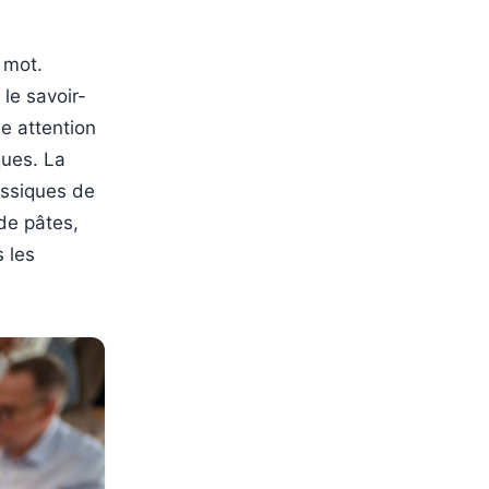
 mot.
le savoir-
e attention
ques. La
lassiques de
de pâtes,
s les