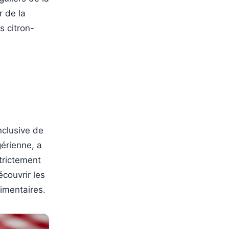
r de la
s citron-
nclusive de
gérienne, a
trictement
couvrir les
imentaires.