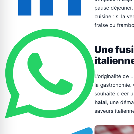
pause déjeuner. 
cuisine : si la v
fraise ou framb
Une fusi
italienn
L’originalité de
la gastronomie. 
souhaité créer u
halal
, une démar
saveurs italienn