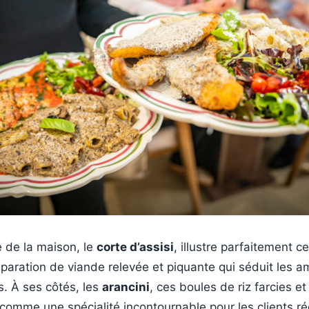
e de la maison, le
corte d’assisi
, illustre parfaitement ce
préparation de viande relevée et piquante qui séduit les 
. À ses côtés, les
arancini
, ces boules de riz farcies et 
comme une spécialité incontournable pour les clients rég