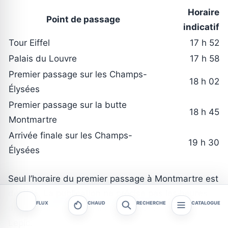
Horaire
Point de passage
indicatif
Tour Eiffel
17 h 52
Palais du Louvre
17 h 58
Premier passage sur les Champs-
18 h 02
Élysées
Premier passage sur la butte
18 h 45
Montmartre
Arrivée finale sur les Champs-
19 h 30
Élysées
Seul l’horaire du premier passage à Montmartre est
détaillé. La publication ne précise pas les heures
FLUX
CHAUD
RECHERCHE
CATALOGUE
des deuxième et troisième ascensions de la rue
Lepic.