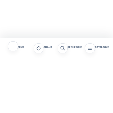
FLUX
CHAUD
RECHERCHE
CATALOGUE
Tagafruit - Actualités et
Tagafruit
tendances