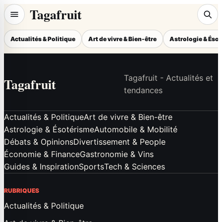
Tagafruit
Actualités & Politique
Art de vivre & Bien-être
Astrologie & Éso
Tagafruit - Actualités et
Tagafruit
tendances
Actualités & Politique
Art de vivre & Bien-être
Astrologie & Ésotérisme
Automobile & Mobilité
Débats & Opinions
Divertissement & People
Économie & Finance
Gastronomie & Vins
Guides & Inspiration
Sports
Tech & Sciences
RUBRIQUES
Actualités & Politique