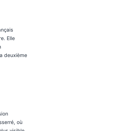
ançais
e. Elle
n
sa deuxième
sion
sserré, où
lus visible