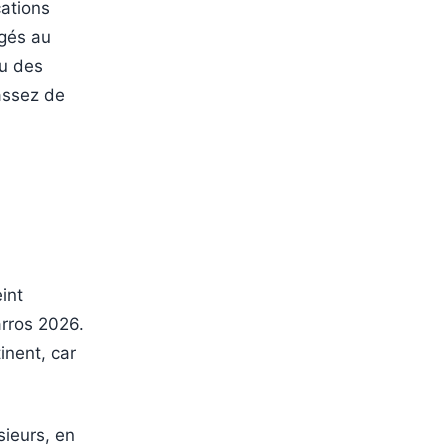
cations
gés au
su des
 assez de
int
arros 2026.
inent, car
ieurs, en