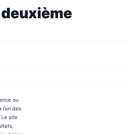
n deuxième
sence ou
 l’un des
 Le site
ltats,