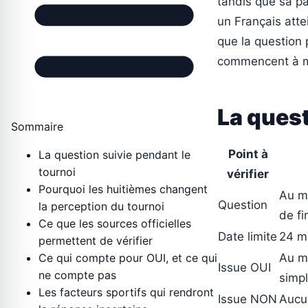
tandis que sa pa
un Français atte
que la question 
commencent à mo
La quest
Sommaire
Point à
La question suivie pendant le
tournoi
vérifier
Pourquoi les huitièmes changent
Au mo
Question
la perception du tournoi
de fi
Ce que les sources officielles
Date limite
24 m
permettent de vérifier
Ce qui compte pour OUI, et ce qui
Au mo
Issue OUI
ne compte pas
simp
Les facteurs sportifs qui rendront
Issue NON
Aucun