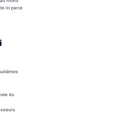
i au moins
e ici parce
i
huitièmes
nale du
essieurs