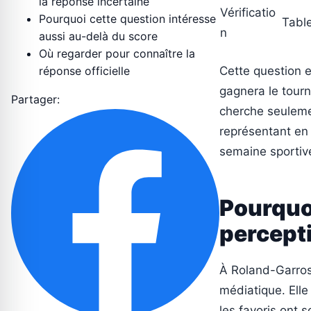
la réponse incertaine
Vérificatio
Pourquoi cette question intéresse
Table
n
aussi au-delà du score
Où regarder pour connaître la
réponse officielle
Cette question e
gagnera le tourn
Partager:
cherche seulemen
représentant en
semaine sportiv
Pourquoi
percept
À Roland-Garros
médiatique. Elle
les favoris ont 