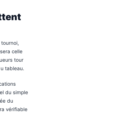
ttent
 tournoi,
sera celle
queurs tour
du tableau.
cations
iel du simple
née du
a vérifiable