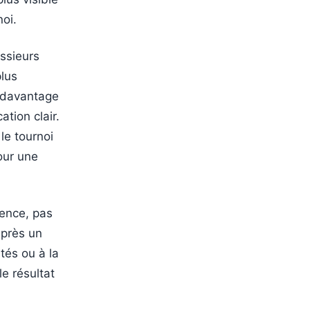
oi.
essieurs
plus
r davantage
ation clair.
le tournoi
pour une
sence, pas
après un
tés ou à la
le résultat