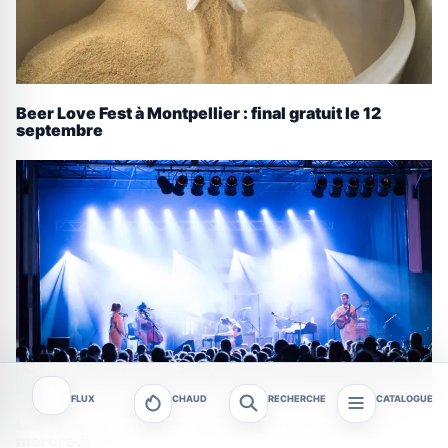
Beer Love Fest à Montpellier : final gratuit le 12
septembre
FLUX
CHAUD
RECHERCHE
CATALOGUE
Les Estivales au Crès : soirées gratuites chaque
mercredi