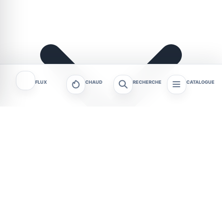
FLUX
CHAUD
RECHERCHE
CATALOGUE
Metz et les communes de l’Eurométropole
proposent une programmation dense pendant tout
le mois d’août 2026. Festivals, installations