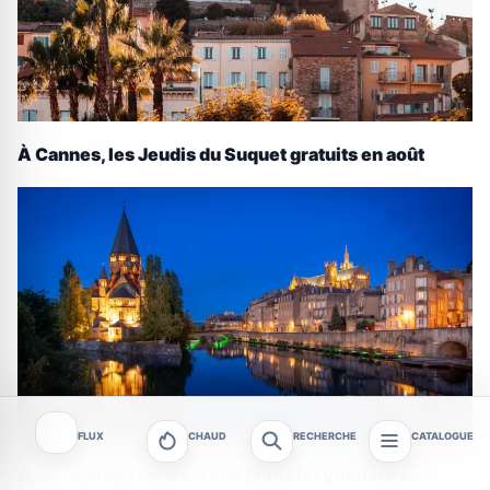
À Cannes, les Jeudis du Suquet gratuits en août
FLUX
CHAUD
RECHERCHE
CATALOGUE
À Metz, cinq rendez-vous gratuits rythment août