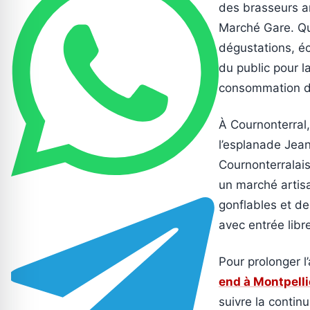
des brasseurs a
Marché Gare. Qu
dégustations, éc
du public pour l
consommation d’
À Cournonterral,
l’esplanade Jean
Cournonterralai
un marché artisa
gonflables et de
avec entrée libre
Pour prolonger l
end à Montpelli
suivre la contin