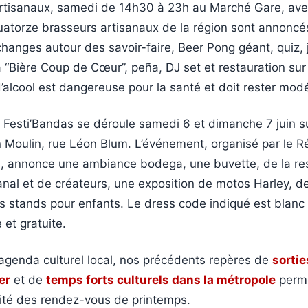
rtisanaux, samedi de 14h30 à 23h au Marché Gare, av
atorze brasseurs artisanaux de la région sont annoncé
hanges autour des savoir-faire, Beer Pong géant, quiz, 
a “Bière Coup de Cœur”, peña, DJ set et restauration sur
alcool est dangereuse pour la santé et doit rester mod
 Festi’Bandas se déroule samedi 6 et dimanche 7 juin s
 Moulin, rue Léon Blum. L’événement, organisé par le Ré
s, annonce une ambiance bodega, une buvette, de la res
nal et de créateurs, une exposition de motos Harley, d
s stands pour enfants. Le dress code indiqué est blanc 
 et gratuite.
’agenda culturel local, nos précédents repères de
sorti
er
et de
temps forts culturels dans la métropole
perme
uité des rendez-vous de printemps.