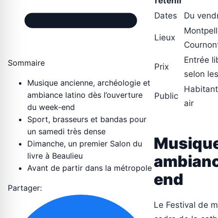
retenir
Dates
Du vendr
Montpell
Lieux
Cournont
Entrée l
Sommaire
Prix
selon le
Musique ancienne, archéologie et
Habitant
ambiance latino dès l’ouverture
Public
air
du week-end
Sport, brasseurs et bandas pour
un samedi très dense
Musique
Dimanche, un premier Salon du
livre à Beaulieu
ambiance
Avant de partir dans la métropole
end
Partager:
Le Festival de m