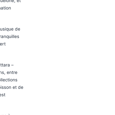
uelone, et
mation
usique de
anquilles
ert
ttara –
ns, entre
llections
oisson et de
est