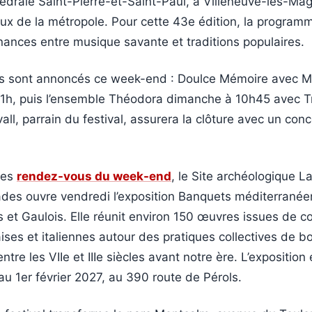
édrale Saint-Pierre-et-Saint-Paul, à Villeneuve-lès-Mag
eux de la métropole. Pour cette 43e édition, la program
nances entre musique savante et traditions populaires.
s sont annoncés ce week-end : Doulce Mémoire avec M
1h, puis l’ensemble Théodora dimanche à 10h45 avec Tr
all, parrain du festival, assurera la clôture avec un conc
les
rendez-vous du week-end
, le Site archéologique La
des ouvre vendredi l’exposition Banquets méditerranée
 et Gaulois. Elle réunit environ 150 œuvres issues de co
ises et italiennes autour des pratiques collectives de b
tre les VIIe et IIIe siècles avant notre ère. L’exposition 
u 1er février 2027, au 390 route de Pérols.