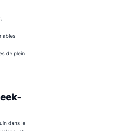
,
riables
es de plein
week-
uin dans le