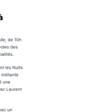
à
lle, de 10h
voles des
alités.
t les Nuits
 militante
sé une
vec Laurent
avec un