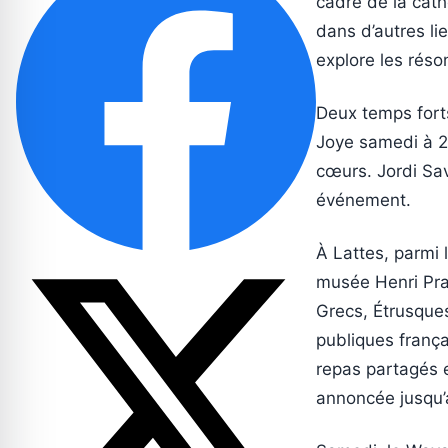
cadre de la cath
dans d’autres li
explore les réso
Deux temps fort
Joye samedi à 2
cœurs. Jordi Sav
événement.
À Lattes, parmi 
musée Henri Pra
Grecs, Étrusques
publiques frança
repas partagés en
annoncée jusqu’a