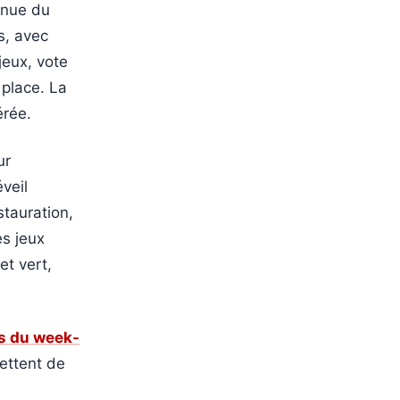
enue du
s, avec
jeux, vote
 place. La
érée.
ur
veil
tauration,
es jeux
et vert,
es du week-
ttent de