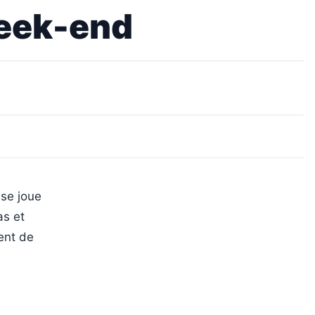
week-end
 se joue
as et
ent de