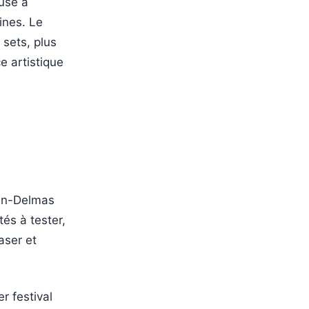
use à
ines. Le
 sets, plus
e artistique
ban-Delmas
és à tester,
aser et
er festival