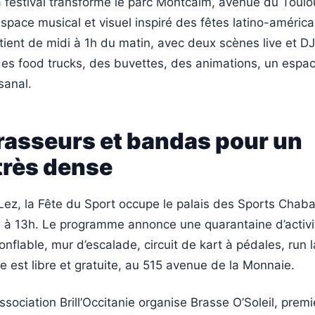
 festival transforme le parc Montcalm, avenue du Toulo
espace musical et visuel inspiré des fêtes latino-américa
ient de midi à 1h du matin, avec deux scènes live et DJ
des food trucks, des buvettes, des animations, un espac
isanal.
brasseurs et bandas pour un
très dense
Lez, la Fête du Sport occupe le palais des Sports Cha
à 13h. Le programme annonce une quarantaine d’activit
onflable, mur d’escalade, circuit de kart à pédales, run l
ée est libre et gratuite, au 515 avenue de la Monnaie.
association Brill’Occitanie organise Brasse O’Soleil, premi