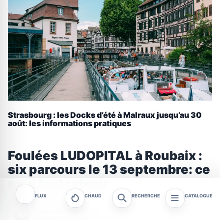
Strasbourg : les Docks d’été à Malraux jusqu’au 30
août: les informations pratiques
Foulées LUDOPITAL à Roubaix :
six parcours le 13 septembre: ce
qu’il faut retenir
FLUX
CHAUD
RECHERCHE
CATALOGUE
Rédaction tagafruit.fr
2026-08-05 08:41
2 MIN. DE LECTURE