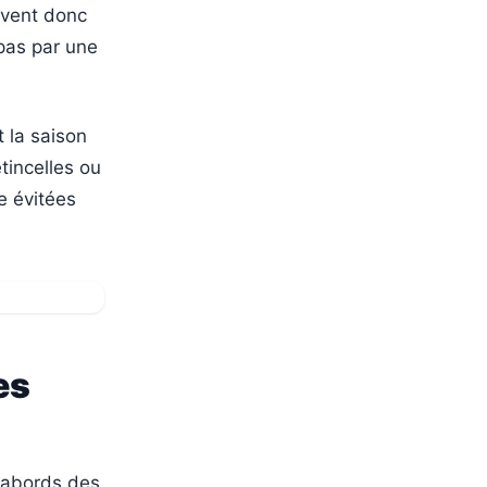
ivent donc
 pas par une
 la saison
étincelles ou
e évitées
es
x abords des