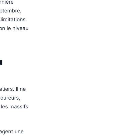
nnière
eptembre,
limitations
on le niveau
u
iers. Il ne
oureurs,
 les massifs
sagent une