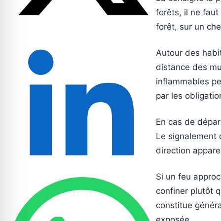
forêts, il ne fa
forêt, sur un ch
Autour des habit
distance des mur
inflammables pe
par les obligati
En cas de départ
Le signalement do
direction appar
Si un feu approc
confiner plutôt 
constitue génér
exposée.