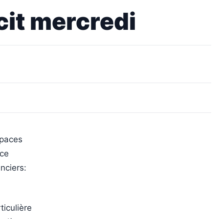
cit mercredi
spaces
nce
nciers:
iculière