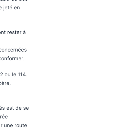
e jeté en
nt rester à
 concernées
conformer.
2 ou le 114.
père,
tés est de se
arée
r une route