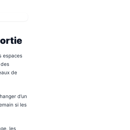
sortie
es espaces
e des
eaux de
changer d’un
demain si les
uge, les