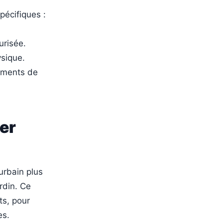
écifiques :
urisée.
ysique.
nements de
ier
urbain plus
rdin. Ce
ts, pour
es.