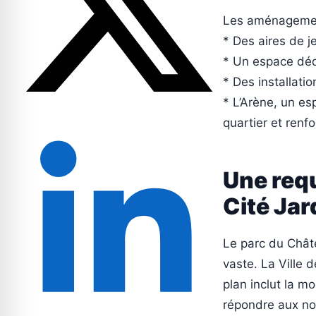
Les aménagement
* Des aires de j
* Un espace dédi
* Des installati
* L’Arène, un es
quartier et renfor
Une requ
Cité Jar
Le parc du Châte
vaste. La Ville 
plan inclut la m
répondre aux no