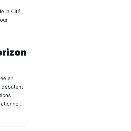
e la Cité
pour
orizon
tée en
e débutent
tions
rationnel.