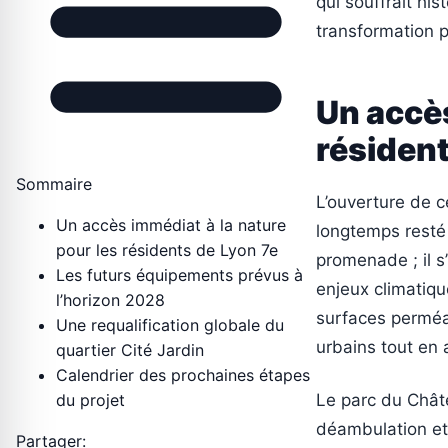
qui souffrait hi
transformation p
Un accès
résident
Sommaire
L’ouverture de c
Un accès immédiat à la nature
longtemps resté
pour les résidents de Lyon 7e
promenade ; il s’
Les futurs équipements prévus à
enjeux climatique
l’horizon 2028
surfaces perméab
Une requalification globale du
urbains tout en 
quartier Cité Jardin
Calendrier des prochaines étapes
du projet
Le parc du Chât
déambulation et
Partager: