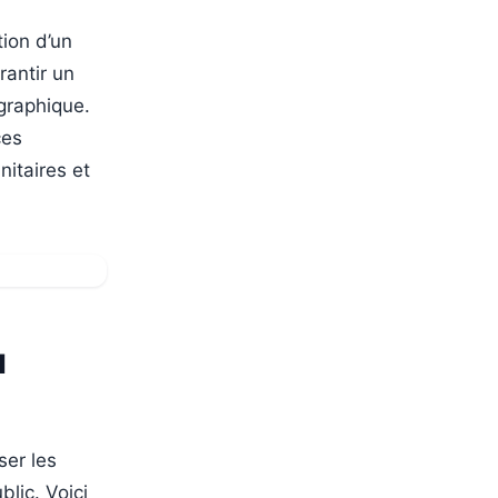
tion d’un
rantir un
graphique.
ces
nitaires et
u
ser les
lic. Voici