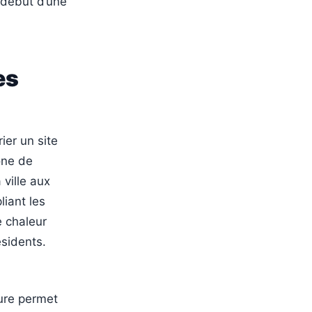
e début d’une
es
ier un site
one de
 ville aux
liant les
e chaleur
ésidents.
ure permet