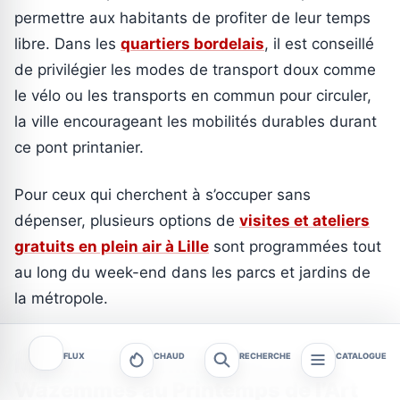
permettre aux habitants de profiter de leur temps
libre. Dans les
quartiers bordelais
, il est conseillé
de privilégier les modes de transport doux comme
le vélo ou les transports en commun pour circuler,
la ville encourageant les mobilités durables durant
ce pont printanier.
Pour ceux qui cherchent à s’occuper sans
dépenser, plusieurs options de
visites et ateliers
gratuits en plein air à Lille
sont programmées tout
au long du week-end dans les parcs et jardins de
la métropole.
FLUX
CHAUD
RECHERCHE
CATALOGUE
Musique et architecture : de
Wazemmes au Printemps de l’Art