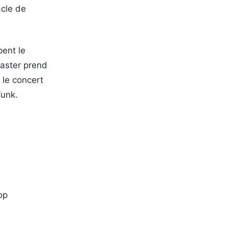
acle de
ent le
oaster prend
 le concert
funk.
op