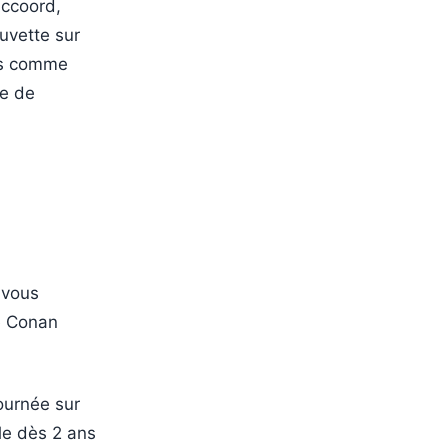
Accoord,
uvette sur
ies comme
te de
-vous
ue Conan
journée sur
ble dès 2 ans