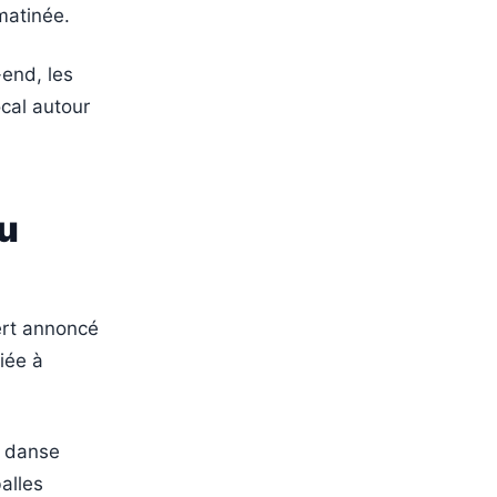
 matinée.
-end, les
ocal autour
au
ert annoncé
iée à
e danse
alles