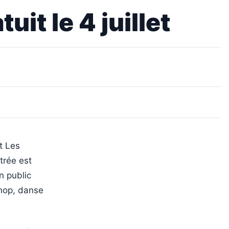
uit le 4 juillet
et Les
trée est
n public
-hop, danse