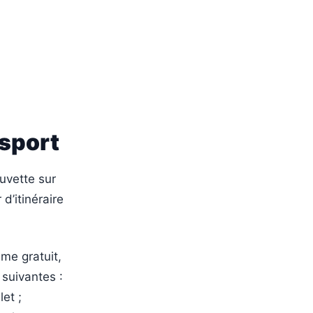
nsport
uvette sur
 d’itinéraire
me gratuit,
 suivantes :
et ;