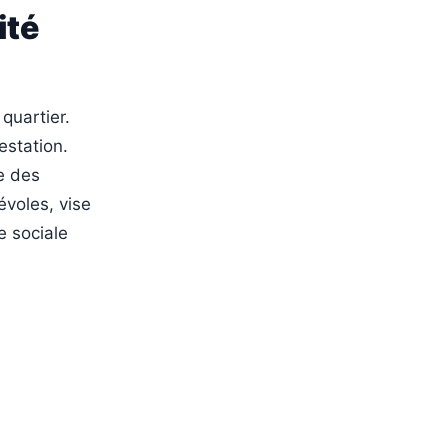
ité
quartier.
estation.
e des
évoles, vise
e sociale