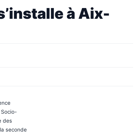
’installe à Aix-
vence
 Socio-
e des
 la seconde