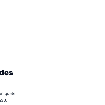
 des
 en quête
h30.