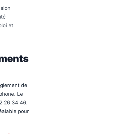
ssion
ité
loi et
ements
èglement de
éphone. Le
2 26 34 46.
éalable pour