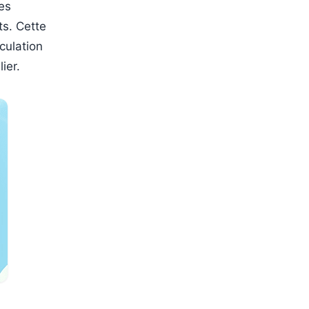
les
ts. Cette
culation
ier.