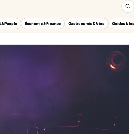
 & People
Économie & Finance
Gastronomie & Vins
Guides & In