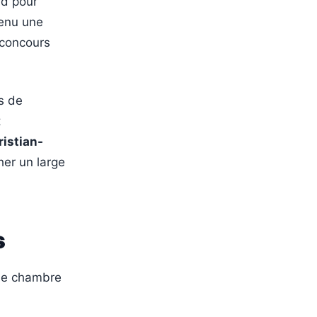
rd pour
venu une
 concours
s de
t
istian-
er un large
s
 de chambre