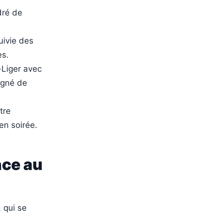
dré de
uivie des
es.
-Liger avec
agné de
tre
en soirée.
nce au
 qui se