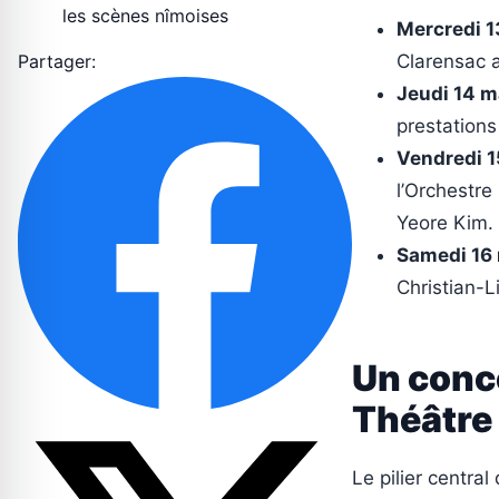
les scènes nîmoises
Mercredi 1
Partager:
Clarensac 
Jeudi 14 m
prestations
Vendredi 1
l’Orchestre
Yeore Kim.
Samedi 16 
Christian-L
Un conco
Théâtre 
Le pilier centra