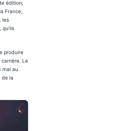
e édition,
la France,
, les
 qu’ils
e produire
 carrière. Le
16 mai au
 de la