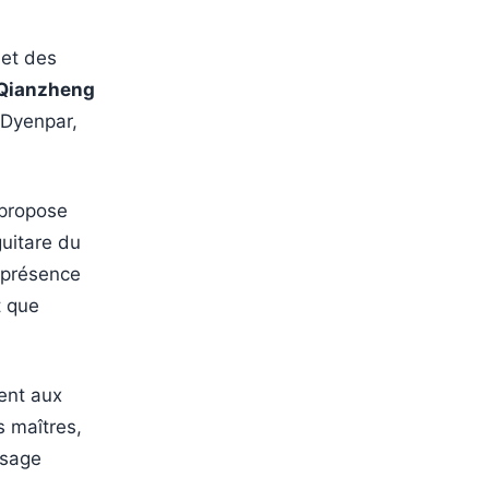
 et des
Qianzheng
-Dyenpar,
 propose
guitare du
a présence
t que
ent aux
s maîtres,
ysage