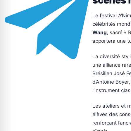
scènes 
Le festival A’Nîm
célébrités mondi
Wang
, sacré « 
apportera une to
La diversité sty
une alliance rar
Brésilien José F
d’Antoine Boyer,
l’instrument cla
Les ateliers et
élèves des conse
renforçant l’anc