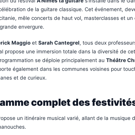
tion du festival
A’Nîmes ta guitare
s’installe dans le Ga
célébration de la guitare classique. Cet événement, de
itanie, mêle concerts de haut vol, masterclasses et un
 grande envergure.
rick Maggio
et
Sarah Cantegrel
, tous deux professeur
ival propose une immersion totale dans la diversité de ce
programmation se déploie principalement au
Théâtre Chr
xporte également dans les communes voisines pour touch
anes et de curieux.
ramme complet des festivité
ropose un itinéraire musical varié, allant de la musique
manouches.