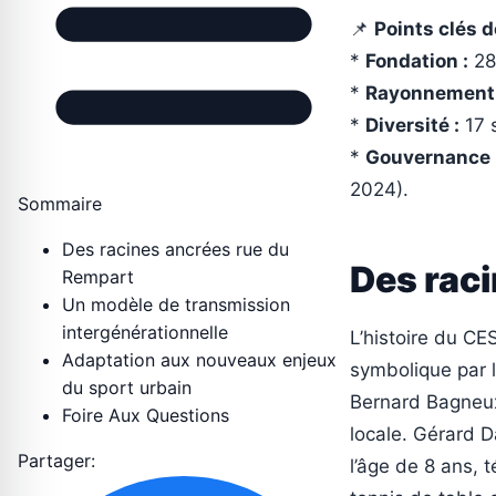
📌
Points clés de
*
Fondation :
28 
*
Rayonnement 
*
Diversité :
17 s
*
Gouvernance 
2024).
Sommaire
Des racines ancrées rue du
Des rac
Rempart
Un modèle de transmission
intergénérationnelle
L’histoire du C
Adaptation aux nouveaux enjeux
symbolique par l
du sport urbain
Bernard Bagneux,
Foire Aux Questions
locale. Gérard D
Partager:
l’âge de 8 ans, 