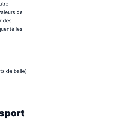
utre
valeurs de
er des
quenté les
ts de balle)
sport