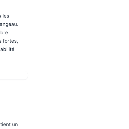
s les
rangeau.
ibre
s fortes,
abilité
tient un