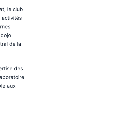
t, le club
 activités
ernes
 dojo
tral de la
ertise des
aboratoire
ble aux