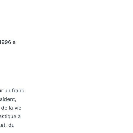
 1996 à
r un franc
sident,
 de la vie
astique à
et, du