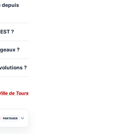
e depuis
CEST ?
angeaux ?
volutions ?
Ville de Tours
PARTAGER