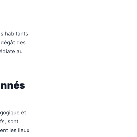
es habitants
n dégât des
édiate au
onnés
agogique et
fs, sont
nt les lieux