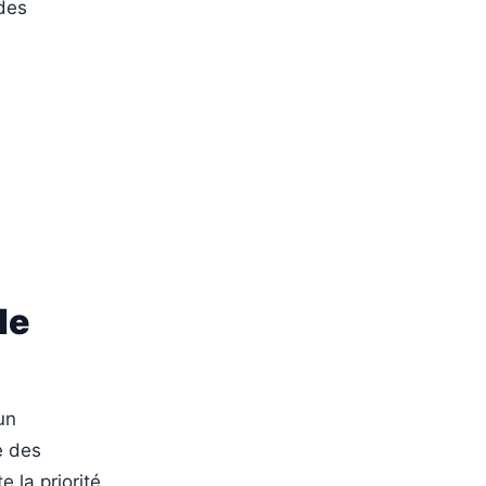
 des
de
un
e des
 la priorité