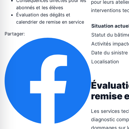
Conséquences directes pour les
pour leurs ateli
abonnés et les élèves
interventions te
Évaluation des dégâts et
calendrier de remise en service
Situation actue
Partager:
Statut du bâtim
Activités impac
Date du sinistre
Localisation
Évaluati
remise e
Les services te
diagnostic comple
dommages sur les