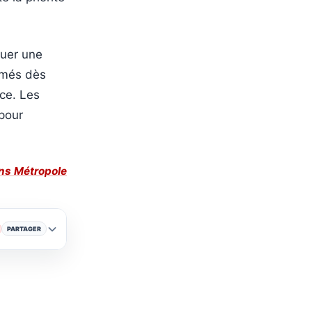
quer une
ormés dès
ice. Les
 pour
ns Métropole
PARTAGER