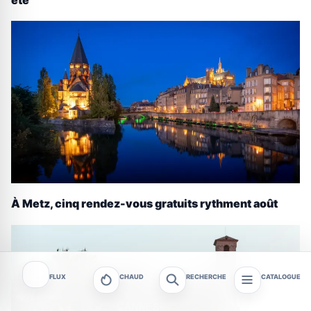
À Metz, cinq rendez-vous gratuits rythment août
FLUX
CHAUD
RECHERCHE
CATALOGUE