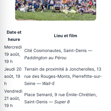
Date et
Lieu et film
heure
Mercredi
Cité Cosmonautes, Saint-Denis —
19 août,
Paddington au Pérou
19 h
Jeudi 20
Terrain de proximité à Joncherolles, 13
août, 19
rue des Rouges-Monts, Pierrefitte-sur-
h
Seine —
Wall-E
Vendredi
Place Semard, 9 rue Émile-Chrétien,
21 août,
Saint-Denis —
Super 8
19 h