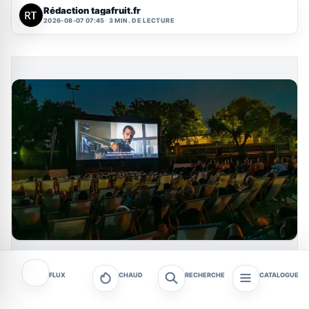
Rédaction tagafruit.fr
2026-08-07 07:45
3 MIN. DE LECTURE
FLUX
CHAUD
RECHERCHE
CATALOGUE