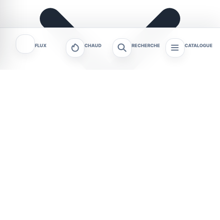
FLUX
CHAUD
RECHERCHE
CATALOGUE
Le mercredi 12 août 2026, les habitants de
Besançon assisteront à un phénomène
astronomique majeur. Une éclipse solaire partielle,
d’une ampleur inédite depuis 1999, couvrira 91,8 %
du disque solaire. Si cet événement constitue une