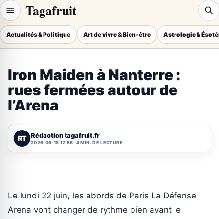
Tagafruit
Actualités & Politique
Art de vivre & Bien-être
Astrologie & Ésot
Iron Maiden à Nanterre :
rues fermées autour de
l’Arena
Rédaction tagafruit.fr
RT
2026-06-18 12:56
4 MIN. DE LECTURE
Le lundi 22 juin, les abords de Paris La Défense
Arena vont changer de rythme bien avant le