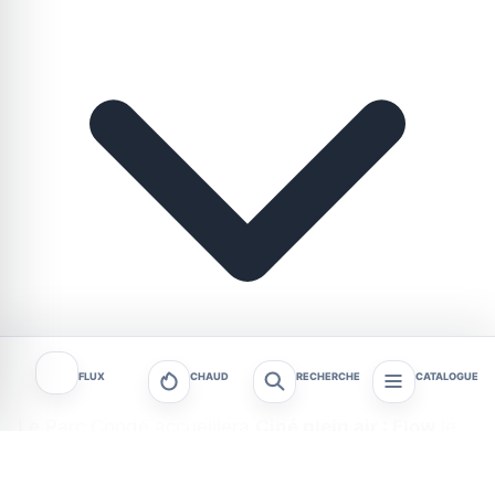
FLUX
CHAUD
RECHERCHE
CATALOGUE
Le Parc Condé accueillera
Ciné plein air : Flow
le
lundi 20 juillet 2026
, de
18 h à 23 h 30
. Organisée
à Grenoble par la
Maison des Habitant-es