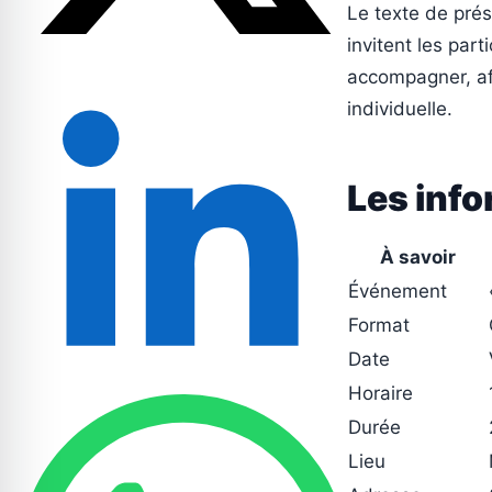
Le texte de prés
invitent les part
accompagner, af
individuelle.
Les info
À savoir
Événement
Format
Date
Horaire
Durée
Lieu