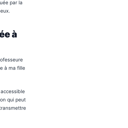
uée par la
ieux.
ée à
rofesseure
e à ma fille
 accessible
on qui peut
 transmettre