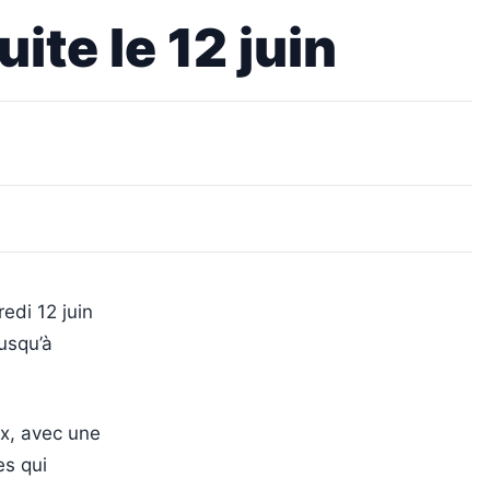
ite le 12 juin
edi 12 juin
usqu’à
x, avec une
es qui