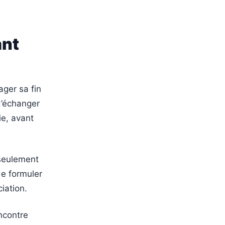
ant
ager sa fin
d’échanger
ie, avant
 seulement
de formuler
iation.
encontre