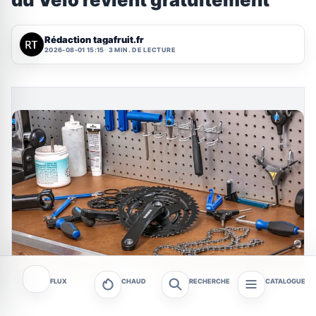
Rédaction tagafruit.fr
2026-08-01 15:15
3 MIN. DE LECTURE
FLUX
CHAUD
RECHERCHE
CATALOGUE