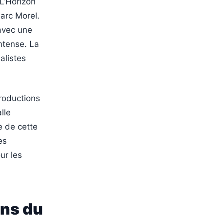
“L’Horizon
Marc Morel.
 avec une
ntense. La
alistes
productions
lle
e de cette
es
ur les
ons du