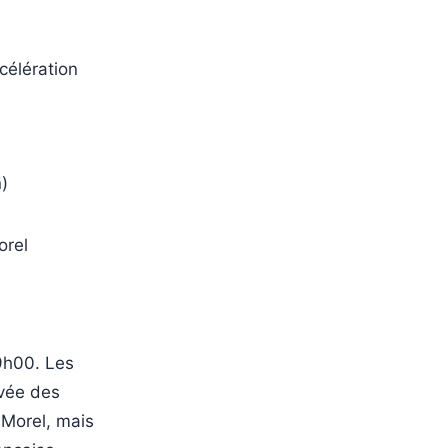
ccélération
)
orel
9h00. Les
ivée des
 Morel, mais