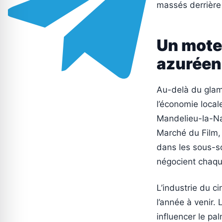
massés derrière 
Un mote
azuréen
Au-delà du glamo
l’économie local
Mandelieu-la-Na
Marché du Film, q
dans les sous-so
négocient chaqu
L’industrie du c
l’année à venir.
influencer le pal