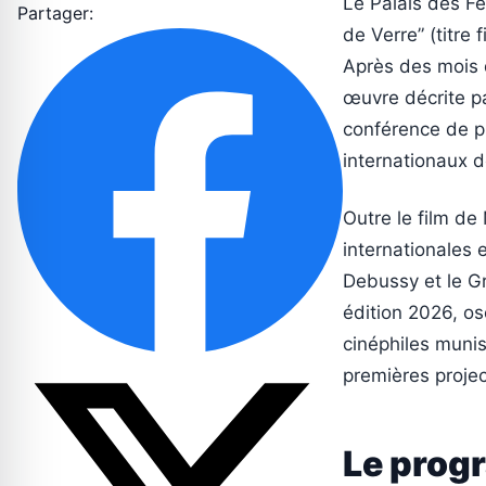
Le Palais des Fe
Partager:
de Verre” (titre
Après des mois d
œuvre décrite p
conférence de pr
internationaux d
Outre le film de
internationales 
Debussy et le Gr
édition 2026, os
cinéphiles muni
premières projec
Le prog