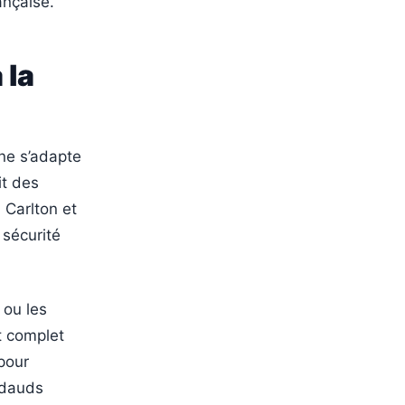
ançaise.
 la
ine s’adapte
it des
l Carlton et
 sécurité
 ou les
t complet
pour
badauds