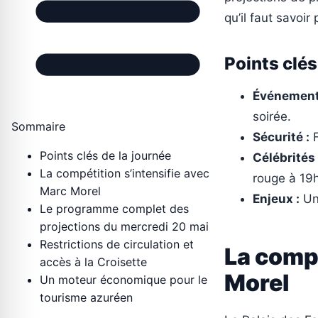
qu’il faut savoir
Points clés
Événement
soirée.
Sommaire
Sécurité :
F
Points clés de la journée
Célébrités 
La compétition s’intensifie avec
rouge à 19
Marc Morel
Enjeux :
Une
Le programme complet des
projections du mercredi 20 mai
Restrictions de circulation et
La compé
accès à la Croisette
Morel
Un moteur économique pour le
tourisme azuréen