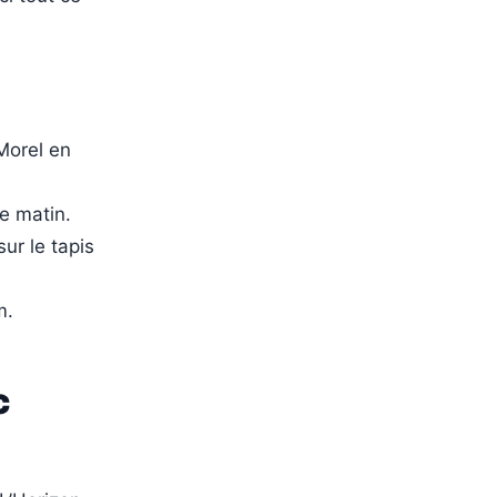
Morel en
e matin.
ur le tapis
m.
c