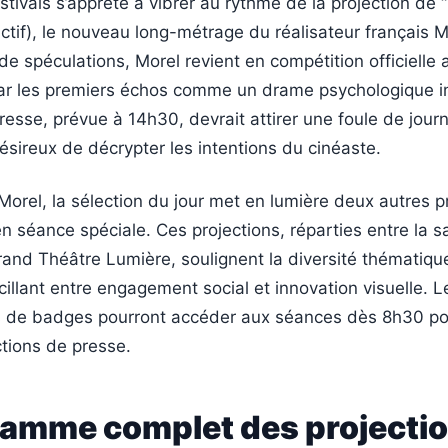
stivals s’apprête à vibrer au rythme de la projection de 
 fictif), le nouveau long-métrage du réalisateur français 
e spéculations, Morel revient en compétition officielle
ar les premiers échos comme un drame psychologique i
esse, prévue à 14h30, devrait attirer une foule de journ
ésireux de décrypter les intentions du cinéaste.
 Morel, la sélection du jour met en lumière deux autres 
en séance spéciale. Ces projections, réparties entre la sa
and Théâtre Lumière, soulignent la diversité thématiqu
cillant entre engagement social et innovation visuelle. L
s de badges pourront accéder aux séances dès 8h30 po
tions de presse.
ramme complet des projecti