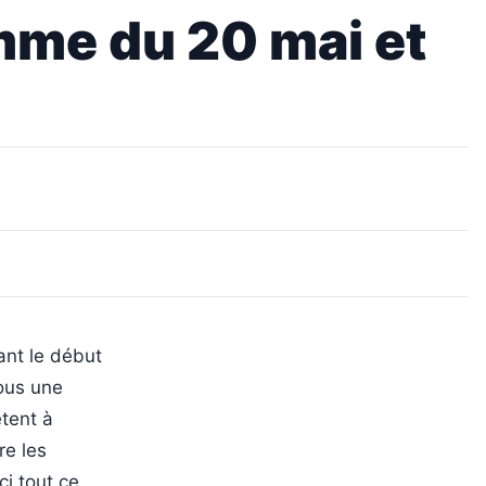
mme du 20 mai et
ant le début
ous une
êtent à
re les
ci tout ce