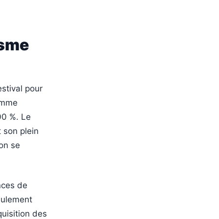
isme
stival pour
comme
00 %. Le
t son plein
ion se
nces de
seulement
quisition des