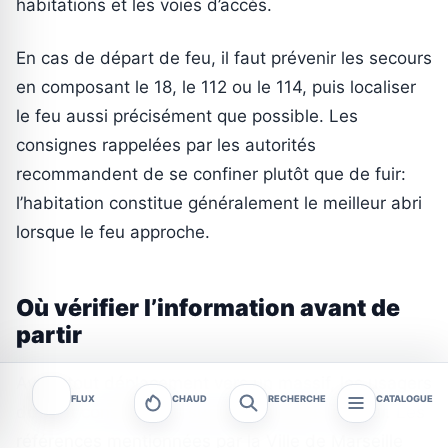
habitations et les voies d’accès.
En cas de départ de feu, il faut prévenir les secours
en composant le 18, le 112 ou le 114, puis localiser
le feu aussi précisément que possible. Les
consignes rappelées par les autorités
recommandent de se confiner plutôt que de fuir:
l’habitation constitue généralement le meilleur abri
lorsque le feu approche.
Où vérifier l’information avant de
partir
Avant tout déplacement vers un massif, les usagers
FLUX
CHAUD
RECHERCHE
CATALOGUE
doivent consulter les supports officiels du jour. Les
références mentionnées par la Ville de Marseille