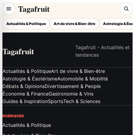
Tagafruit
Actualités & Politique
Art de vivre & Bien-être
Astrologie & Éso
Tagafruit - Actualités et
Tagafruit
tendances
Actualités & Politique
Art de vivre & Bien-être
Astrologie & Ésotérisme
Automobile & Mobilité
Débats & Opinions
Divertissement & People
Économie & Finance
Gastronomie & Vins
Guides & Inspiration
Sports
Tech & Sciences
RUBRIQUES
Actualités & Politique