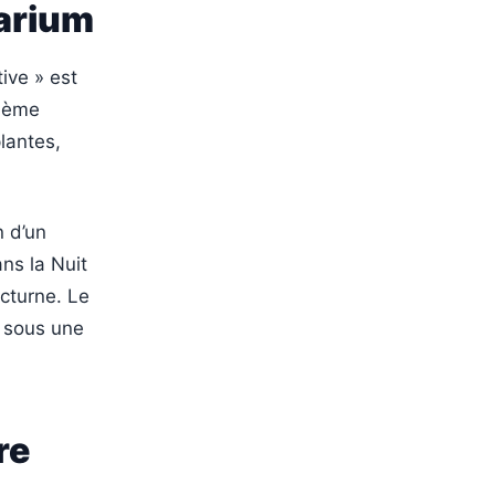
tarium
ive » est
thème
lantes,
n d’un
ans la Nuit
cturne. Le
n sous une
re