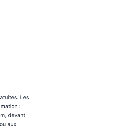
atuites. Les
imation :
um, devant
 ou aux