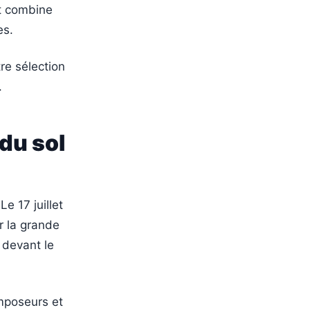
at combine
es.
tre sélection
.
du sol
e 17 juillet
r la grande
 devant le
omposeurs et