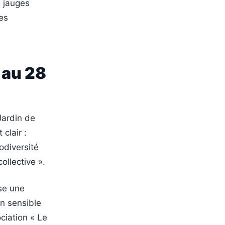
s jauges
es
 au 28
Jardin de
clair :
odiversité
ollective ».
ose une
on sensible
ciation « Le