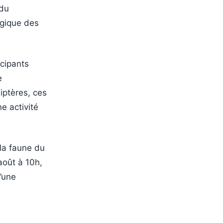
 du
ogique des
icipants
e
diptères, ces
e activité
 la faune du
 août à 10h,
d’une