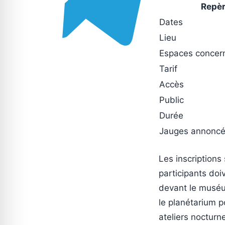
Repè
Dates
Lieu
Espaces concer
Tarif
Accès
Public
Durée
Jauges annonc
Les inscriptions
participants doi
devant le muséu
le planétarium p
ateliers nocturn