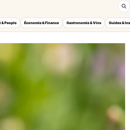
 & People
Économie & Finance
Gastronomie & Vins
Guides & In