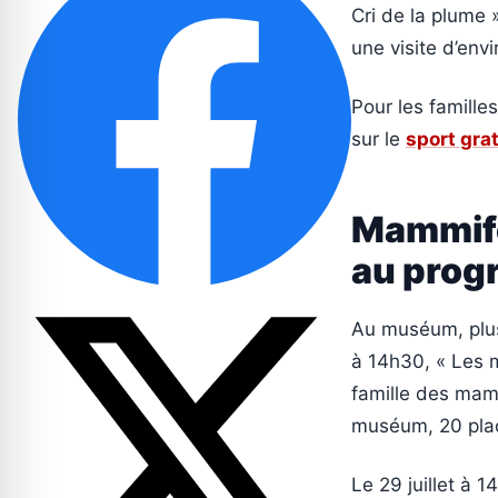
Cri de la plume 
une visite d’env
Pour les familles
sur le
sport gra
Mammifèr
au pro
Au muséum, plusie
à 14h30, « Les m
famille des mam
muséum, 20 plac
Le 29 juillet à 