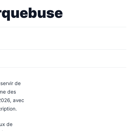
’Arquebuse
 servir de
mme des
 2026, avec
ription.
eux de