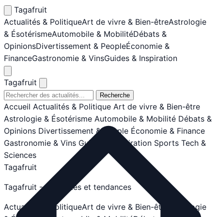
Tagafruit
Actualités & Politique
Art de vivre & Bien-être
Astrologie
& Ésotérisme
Automobile & Mobilité
Débats &
Opinions
Divertissement & People
Économie &
Finance
Gastronomie & Vins
Guides & Inspiration
Tagafruit
Recherche
Accueil
Actualités & Politique
Art de vivre & Bien-être
Astrologie & Ésotérisme
Automobile & Mobilité
Débats &
Opinions
Divertissement & People
Économie & Finance
Gastronomie & Vins
Guides & Inspiration
Sports
Tech &
Sciences
Tagafruit
Tagafruit - Actualités et tendances
Actualités & Politique
Art de vivre & Bien-être
Astrologie