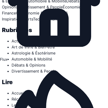
& Ésotérisme
Automobile & Mobilité
Débats &
Opinions
Divertissement & People
Économie &
Finance
Gastronomie & Vins
Guides &
Inspiration
Sports
Tech & Sciences
Rubriques
Actualités & Politique
Art de vivre & Bien-être
Astrologie & Ésotérisme
Automobile & Mobilité
Flux
Débats & Opinions
Divertissement & People
Lire
Accueil
Récentes
Les plus lus