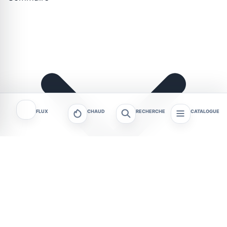
FLUX
CHAUD
RECHERCHE
CATALOGUE
La Fête de la MPT de La Haye aux moines 2026 se