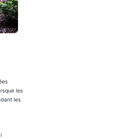
ées
orsque les
ndant les
i