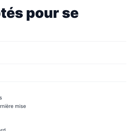
ptés pour se
s
ernière mise
ard,