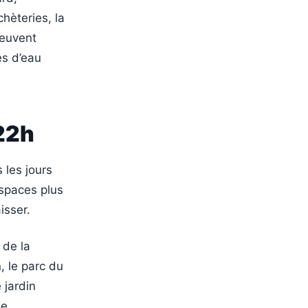
hèteries, la
peuvent
es d’eau
 22h
 les jours
espaces plus
isser.
 de la
, le parc du
 jardin
de