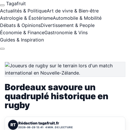
Tagafruit
Actualités & Politique
Art de vivre & Bien-être
Astrologie & Ésotérisme
Automobile & Mobilité
Débats & Opinions
Divertissement & People
Économie & Finance
Gastronomie & Vins
Guides & Inspiration
Bordeaux savoure un
quadruplé historique en
rugby
Rédaction tagafruit.fr
RT
2026-06-29 13:41
4 MIN. DE LECTURE