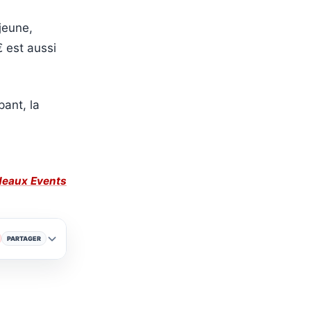
 jeune,
€ est aussi
pant, la
rdeaux Events
PARTAGER