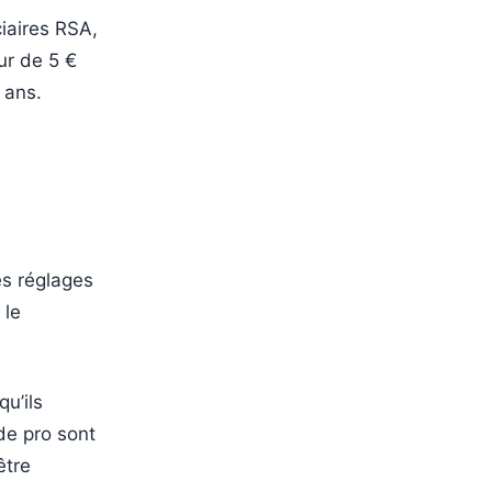
ciaires RSA,
ur de 5 €
 ans.
les réglages
 le
u’ils
de pro sont
être