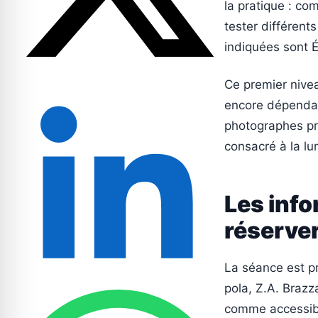
la pratique : co
tester différent
indiquées sont Él
Ce premier nivea
encore dépendan
photographes pra
consacré à la lu
Les info
réserve
La séance est p
pola, Z.A. Braz
comme accessibl