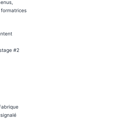
menus,
 formatrices
entent
 stage #2
Fabrique
signalé