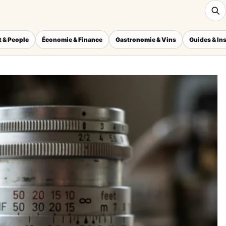
 & People
Économie & Finance
Gastronomie & Vins
Guides & In