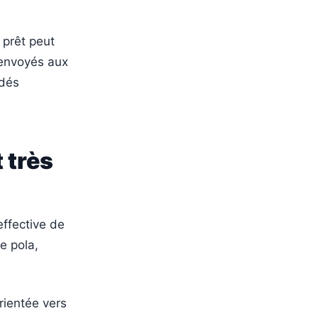
 prêt peut
 envoyés aux
rdés
 très
effective de
e pola,
rientée vers