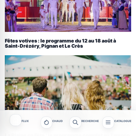
Fêtes votives : le programme du 12 au 18 août à
Saint-Drézéry, Pignan et Le Crès
FLUX
CHAUD
RECHERCHE
CATALOGUE
La Plaine en Fête : le programme complet au Tampon