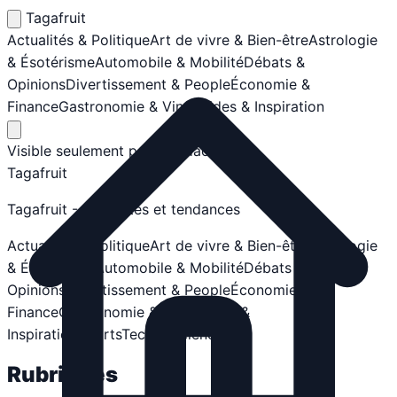
Tagafruit
Actualités & Politique
Art de vivre & Bien-être
Astrologie
& Ésotérisme
Automobile & Mobilité
Débats &
Opinions
Divertissement & People
Économie &
Finance
Gastronomie & Vins
Guides & Inspiration
Visible seulement par la rédaction.
Tagafruit
Tagafruit - Actualités et tendances
Actualités & Politique
Art de vivre & Bien-être
Astrologie
& Ésotérisme
Automobile & Mobilité
Débats &
Opinions
Divertissement & People
Économie &
Finance
Gastronomie & Vins
Guides &
Inspiration
Sports
Tech & Sciences
Rubriques