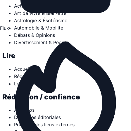
Actualités & Politique
Art de vivre & Bien-être
Astrologie & Ésotérisme
Automobile & Mobilité
Flux
Débats & Opinions
Divertissement & People
Lire
Accueil
Récentes
Les plus lus
Rédaction / confiance
À propos
Directives éditoriales
Politique des liens externes