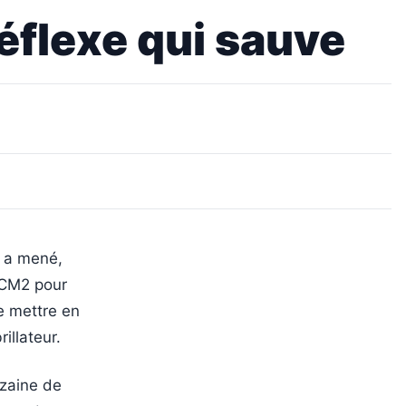
réflexe qui sauve
e a mené,
/CM2 pour
se mettre en
illateur.
zaine de