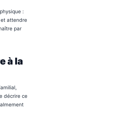
 physique :
 et attendre
naître par
 à la
milial,
e décrire ce
r calmement