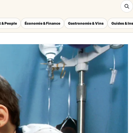
 & People
Économie & Finance
Gastronomie & Vins
Guides & In