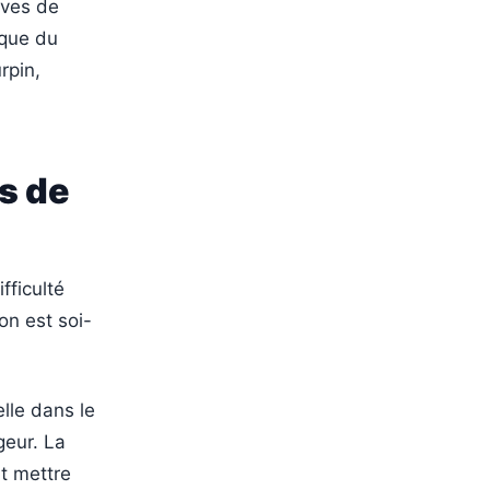
èves de
ique du
rpin,
s de
fficulté
’on est soi-
lle dans le
geur. La
t mettre