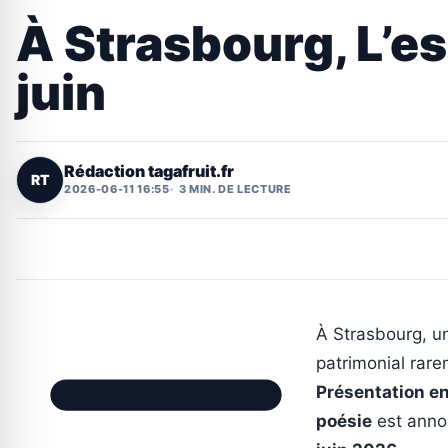
À Strasbourg, L’e
juin
Rédaction tagafruit.fr
RT
2026-06-11 16:55
3 MIN. DE LECTURE
À Strasbourg, un
patrimonial rare
Présentation en
poésie
est anno