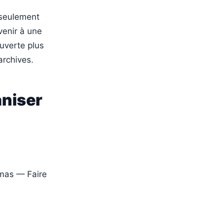
s seulement
venir à une
ouverte plus
archives.
aniser
omas — Faire