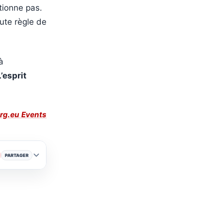
tionne pas.
oute règle de
à
L’esprit
rg.eu Events
PARTAGER