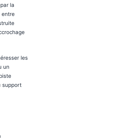
par la
 entre
truite
accrochage
éresser les
u un
piste
u support
a