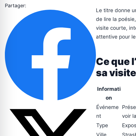
Partager:
Le titre donne un
de lire la poésie
visite courte, i
attentive pour le
Ce que 
sa visite
Informati
on
Événeme
Prése
nt
voir l
Type
Expos
Ville
Stras