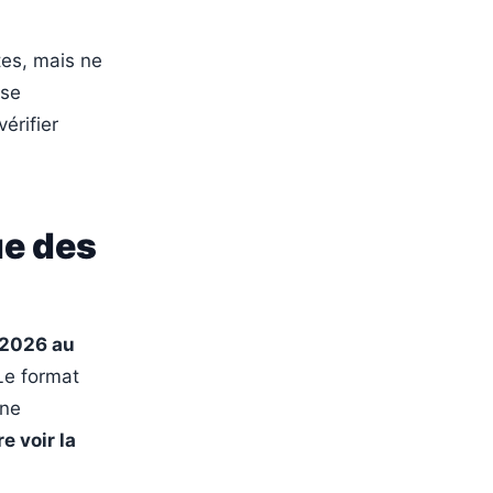
tes, mais ne
sse
vérifier
ue des
 2026 au
Le format
une
e voir la