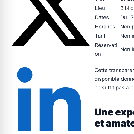
Lieu
Bibli
Dates
Du 17
Horaires
Non p
Tarif
Non i
Réservati
Non i
on
Cette transparen
disponible donne
ne suffit pas à 
Une expo
et amate