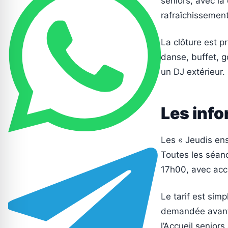
seniors, avec la
rafraîchissement
La clôture est p
danse, buffet, g
un DJ extérieur.
Les info
Les « Jeudis ens
Toutes les séan
17h00, avec accu
Le tarif est simp
demandée avant 
l’Accueil senior