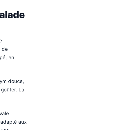
balade
e
e de
agé, en
 gym douce,
 goûter. La
vale
 adapté aux