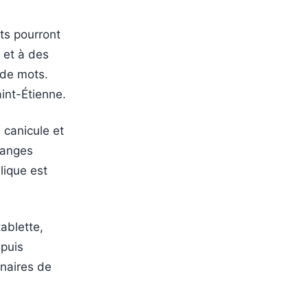
nts pourront
 et à des
x de mots.
int-Étienne.
n canicule et
changes
blique est
tablette,
 puis
enaires de