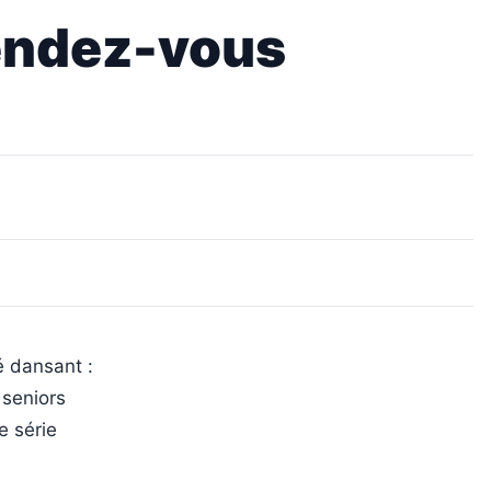
rendez-vous
é dansant :
 seniors
e série