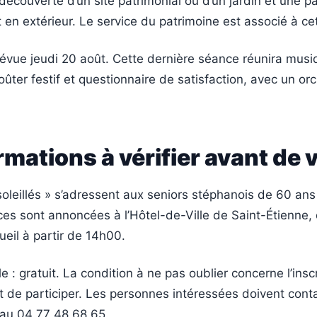
 découverte d’un site patrimonial ou d’un jardin et une p
 en extérieur. Le service du patrimoine est associé à ce
révue jeudi 20 août. Cette dernière séance réunira musi
oûter festif et questionnaire de satisfaction, avec un or
rmations à vérifier avant de 
oleillés » s’adressent aux seniors stéphanois de 60 ans 
ces sont annoncées à l’Hôtel-de-Ville de Saint-Étienne,
eil à partir de 14h00.
le : gratuit. La condition à ne pas oublier concerne l’inscr
de participer. Les personnes intéressées doivent cont
s au 04 77 48 68 65.