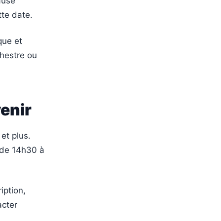
ause
tte date.
que et
chestre ou
venir
et plus.
 de 14h30 à
iption,
acter