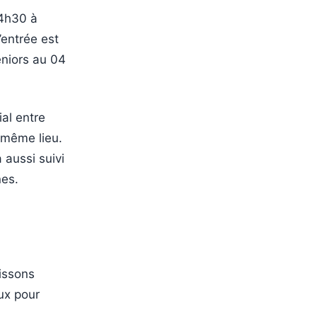
14h30 à
’entrée est
seniors au 04
al entre
 même lieu.
a aussi suivi
es.
oissons
ux pour