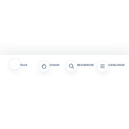
FLUX
CHAUD
RECHERCHE
CATALOGUE
Tagafruit - Actualités et
Tagafruit