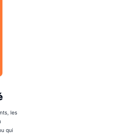
é
nts, les
u
ou qui