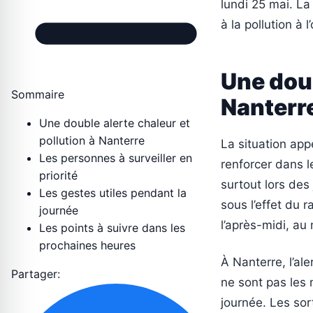
lundi 25 mai. La
à la pollution à
Une doub
Sommaire
Nanterr
Une double alerte chaleur et
pollution à Nanterre
La situation appe
Les personnes à surveiller en
renforcer dans l
priorité
surtout lors des
Les gestes utiles pendant la
sous l’effet du 
journée
l’après-midi, au
Les points à suivre dans les
prochaines heures
À Nanterre, l’al
Partager:
ne sont pas les 
journée. Les sort