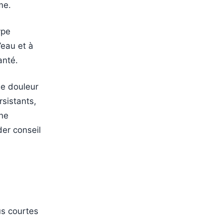
me.
ype
’eau et à
anté.
ne douleur
rsistants,
ne
er conseil
us courtes