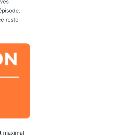
ives
’épisode.
ce reste
st maximal