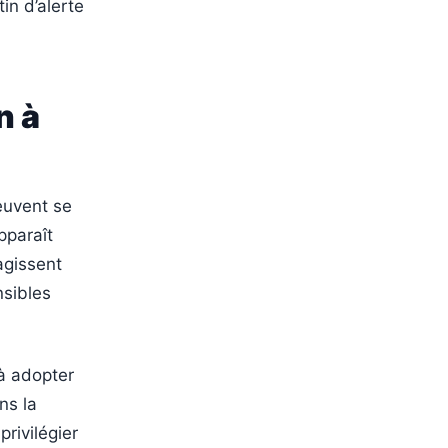
in d’alerte
n à
peuvent se
pparaît
agissent
nsibles
 à adopter
ns la
privilégier