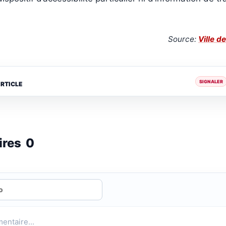
Source:
Ville d
SIGNALER
ARTICLE
ires
0