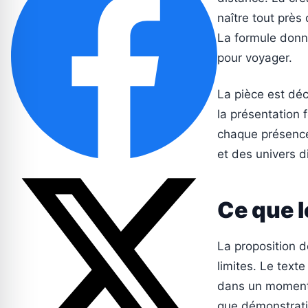
naître tout près
La formule donné
pour voyager.
La pièce est déc
la présentation 
chaque présence
et des univers d
Ce que l
La proposition d
limites. Le texte 
dans un moment o
que démonstrative