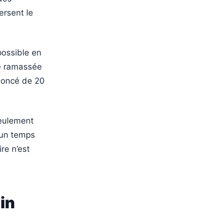
ersent le
possible en
ée ramassée
nnoncé de 20
seulement
 un temps
re n’est
in