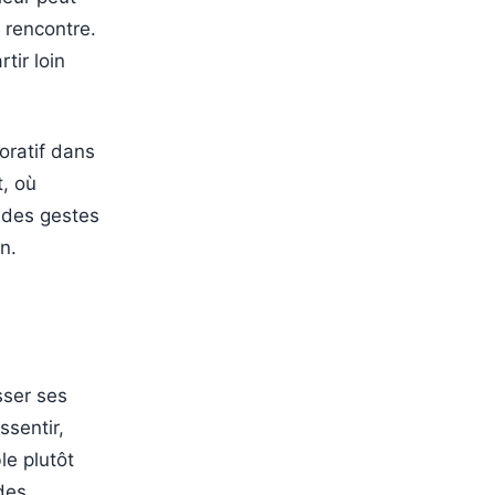
 rencontre.
tir loin
oratif dans
t, où
 des gestes
n.
sser ses
ssentir,
le plutôt
 des