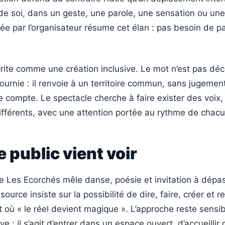
 de soi, dans un geste, une parole, une sensation ou une
e par l’organisateur résume cet élan : pas besoin de par
rite comme une création inclusive. Le mot n’est pas déc
fournie : il renvoie à un territoire commun, sans jugemen
 compte. Le spectacle cherche à faire exister des voix,
ifférents, avec une attention portée au rythme de chacu
e public vient voir
e Les Ecorchés mêle danse, poésie et invitation à dépa
source insiste sur la possibilité de dire, faire, créer et re
ù « le réel devient magique ». L’approche reste sensib
 : il s’agit d’entrer dans un espace ouvert, d’accueillir