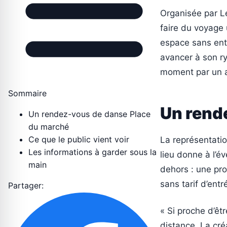
Organisée par Le
faire du voyage 
espace sans ent
avancer à son ry
moment par un a
Sommaire
Un rend
Un rendez-vous de danse Place
du marché
Ce que le public vient voir
La représentati
Les informations à garder sous la
lieu donne à l’é
main
dehors : une pro
sans tarif d’ent
Partager:
« Si proche d’êt
distance. La cré