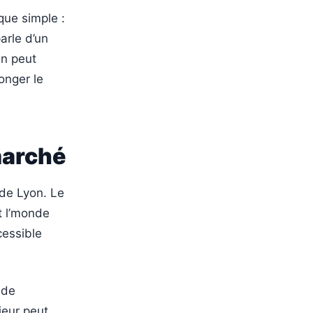
que simple :
arle d’un
un peut
onger le
marché
 de Lyon. Le
t l’monde
cessible
 de
ieur peut